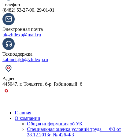
Телефон
(8482) 53-27-00, 29-01-01
Электронная почта
uk-zhilexp@mail.ru
Техподдержка
kabinet-jkh@zhilexp.ru
Адрес
445047, г. Тольятти,
б-р. Рябиновый,
6
Главная
О компании
Общая информация об УК
Специальная оценка условий труда — Ф3 от
28.12.2013г. № 426-Ф3